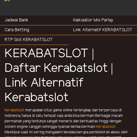
Jadwal Bank
Kalkulator Mix Parlay
Cara Betting
Link Alternatif KERABATSLOT
RTP Slot KERABATSLOT
KERABATSLOT |
Daftar Kerabatslot |
Link Alternatif
Kerabatslot
Kerabatslot
merupakan situs game online terlengkap dan terpercaya di
indonesia, hanya di satu tempat saja anda bisa bermain Berbagai macam
permainan yang tentunya sangat menarik dan berkualitas tinggi dengan
sistem engine canggih sehingga nyaman ketika bermain
Kerabatslot.
Meskipun saat ini sering mengalami kendala berupa pemblokiran akses oleh