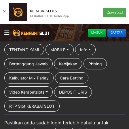
×
KERABATSLOTS
Download
KERABATSLOTS Mobile App
MASUK
DAFTAR
TENTANG KAMI
MOBILE
Info
Bertanggung Jawab
Kebijakan
Phising
Kalkulator Mix Parlay
Cara Betting
Video Kerabatslots
DEPOSIT QRIS
RTP Slot KERABATSLOT
Pastikan anda sudah login terlebih dahulu untuk