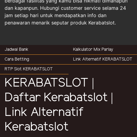
berbagai fasilitas yang kamu bisa nikmati dimanapun
dan kapanpun. Hubungi customer service selama 24
jam setiap hari untuk mendapatkan info dan
penawaran menarik seputar produk Kerabatslot.
Jadwal Bank
Kalkulator Mix Parlay
Cara Betting
Link Alternatif KERABATSLOT
RTP Slot KERABATSLOT
KERABATSLOT |
Daftar Kerabatslot |
Link Alternatif
Kerabatslot