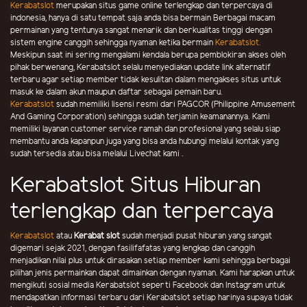
Kerabatslot
merupakan situs game online terlengkap dan terpercaya di
indonesia, hanya di satu tempat saja anda bisa bermain Berbagai macam
permainan yang tentunya sangat menarik dan berkualitas tinggi dengan
sistem engine canggih sehingga nyaman ketika bermain
Kerabatslot.
Meskipun saat ini sering mengalami kendala berupa pemblokiran akses oleh
pihak berwenang, Kerabatslot selalu menyediakan update link alternatif
terbaru agar setiap member tidak kesulitan dalam mengakses situs untuk
masuk ke dalam akun maupun daftar sebagai pemain baru.
Kerabatslot
sudah memiliki lisensi resmi dari PAGCOR (Philippine Amusement
And Gaming Corporation) sehingga sudah terjamin keamanannya. Kami
memiliki layanan customer service ramah dan profesional yang selalu siap
membantu anda kapanpun juga yang bisa anda hubungi melalui kontak yang
sudah tersedia atau bisa melalui Livechat kami .
Kerabatslot Situs Hiburan
terlengkap dan terpercaya
Kerabatslot
atau
Kerabat slot
sudah menjadi pusat hiburan yang sangat
digemari sejak 2021, dengan fasilifafatas yang lengkap dan canggih
menjadikan nilai plus untuk dirasakan setiap member kami sehingga berbagai
pilihan jenis permainkan dapat dimainkan dengan nyaman. Kami harapkan untuk
mengikuti sosial media Kerabatslot seperti Facebook dan Instagram untuk
mendapatkan informasi terbaru dari Kerabatslot setiap harinya supaya tidak